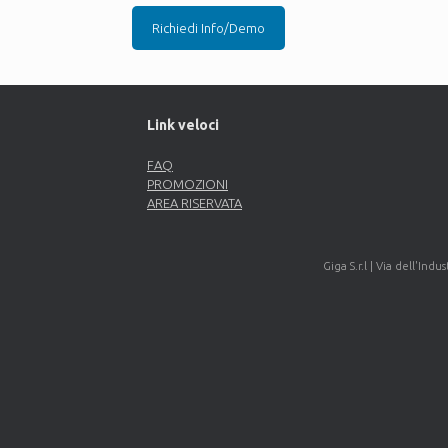
Richiedi Info/Demo
Link veloci
FAQ
PROMOZIONI
AREA RISERVATA
Giga S.r.l | Via dell'Indu