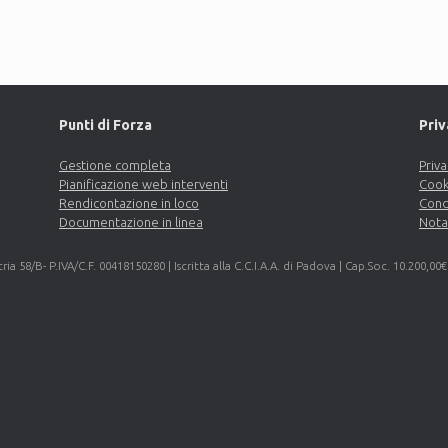
Punti di Forza
Priv
Gestione completa
Priva
Pianificazione web interventi
Cook
Rendicontazione in loco
Cond
Documentazione in linea
Nota
stria 58/B- P.IVA/C.F. 00418150280 | Iscritta alla C.C.I.A.A. di Padova | Cap.Soc. 10.200,00€