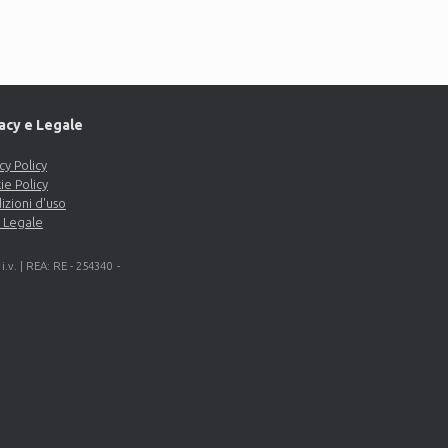
acy e Legale
cy Policy
ie Policy
izioni d'uso
 Legale
 i.v. | REA: RE - 254340