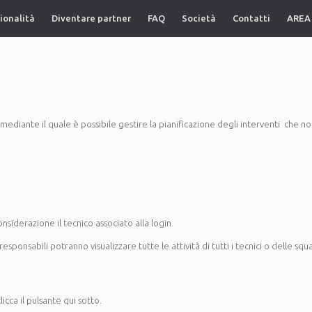
ionalità
Diventare partner
FAQ
Società
Contatti
AREA
diante il quale è possibile gestire la pianificazione degli interventi che non
onsiderazione il tecnico associato alla login.
ponsabili potranno visualizzare tutte le attività di tutti i tecnici o delle squad
cca il pulsante qui sotto.