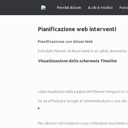
Vai
Perché Atium
A chi è rivolto
Funz
al
contenuto
Pianificazione web interventi
Pianificazione con Atium Web
Il modulo Planner di Atium Web è un valido strumento me
Visualizzazione della schermata Timeline
I dati visualizzati nella pagina del Planner tengono in c
Se ad effettuare la login è l’amministratore o uno dei res
Per ulteriori informazioni o per richiedere una Demo cli